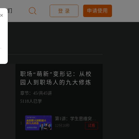
于我们
申请使用
登 录
×
职场“萌新”变形记：从校
园人到职场人的九大修炼
章节：45/共45讲
5118人已学
第1讲：学生思维突围
1
战！如何打破等待投
12分20秒
试看
喂？