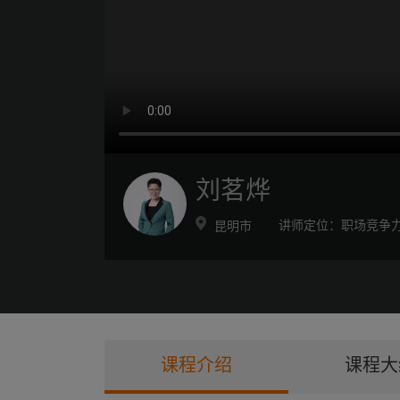
刘茗烨
讲师定位：
职场竞争
昆明市
课程介绍
课程大