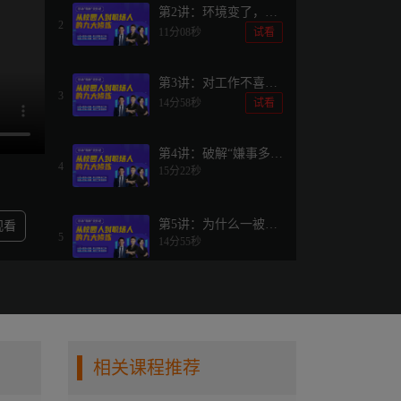
第2讲：环境变了，为
2
什么好学生难成好员
11分08秒
试看
工？
第3讲：对工作不喜欢
3
的背后，可能是意志
14分58秒
试看
力的真薄弱
第4讲：破解“嫌事多嫌
4
15分22秒
钱少”困局
第5讲：为什么一被领
观看
5
14分55秒
导骂就心态崩？
第6讲：如何与老员工
6
12分57秒
相处？
相关课程推荐
第7讲：启动大脑，创
7
15分58秒
新的核心思维形式