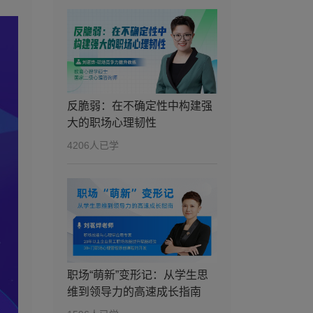
第8讲：问题分析，让
8
18分24秒
创新有的放矢
第9讲：创新工具
9
09分31秒
（上），脑力激荡的
反脆弱：在不确定性中构建强
创新
大的职场心理韧性
第10讲：创新工具
4206人已学
10
15分10秒
（下），有前提的创
新
第11讲：方案推进，
11
12分30秒
让创新能落地
第12讲：职业形象-为
12
15分06秒
什么你的能力总被第
职场“萌新”变形记：从学生思
一印象“打折”？
维到领导力的高速成长指南
第13讲：微信礼仪-线