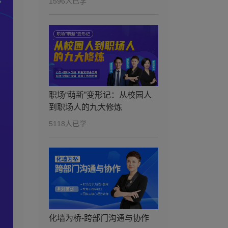
13
1596人已学
14分27秒
上沟通的“隐形减分
项”你中了几条？
第14讲：商务接待-客
14
15分20秒
户为什么悄悄给你贴
“不靠谱”标签？
第15讲：会议礼仪-你
15
20分14秒
的发言为何总被“自动
职场“萌新”变形记：从校园人
屏蔽”？
到职场人的九大修炼
第16讲：餐桌礼仪-饭
16
5118人已学
19分26秒
局上如何用细节赢得
隐形加分？
第17讲：对新人而
17
13分14秒
言，不同职业发展阶
段策略是什么？
第18讲：能力错位焦
18
14分27秒
虑，为什么总觉得自
己不够格？
化墙为桥-跨部门沟通与协作