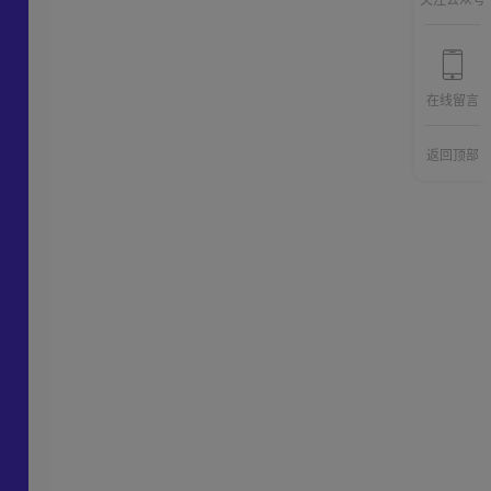
关注公众号
第25讲：时事匹配，
25
14分02秒
合理计划更能掌控全
局
在线留言
第26讲：高效执行，
26
16分05秒
计划是指导，执行是
返回顶部
王道
第27讲：灵活应变，
27
11分47秒
没有完美的计划，但
有灵活的行为
第28讲：向上沟通，
28
15分28秒
为什么汇报总被领导
打断？
第29讲：平级说服，
29
13分46秒
为什么跨部门需求推
不动？
第30讲：平级协同，
30