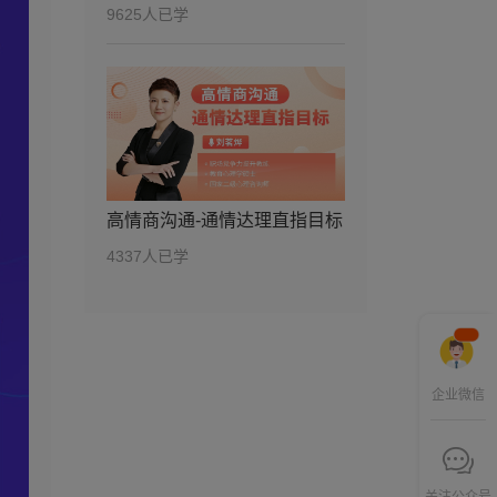
第19讲：新人优势能
9625人已学
19
13分04秒
力探寻，打造核心竞
争力
第20讲：为何怎么努
20
16分43秒
力领导对我都不满
意？
第21讲：对职业收益
21
11分11秒
很不满意，天天打
高情商沟通-通情达理直指目标
杂，怎么办？
4337人已学
第22讲：长期主义，
22
07分43秒
现在做的跟我想要实
现的职业目标怎么关
联？
第23讲：以终为始，
23
16分43秒
紧盯目标才能不跑偏
企业微信
第24讲：要事第一，
24
15分45秒
找到关键事半功倍