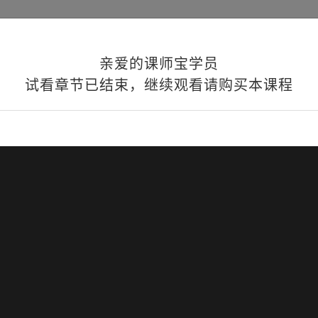
品方案
课程订阅
师资聘请
机构合作
学习资讯
关
亲爱的课师宝学员
试看章节已结束，继续观看请购买本课程