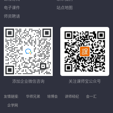
电子课件
站点地图
师资聘请
添加企业微信咨询
关注课师宝公众号
友情链接:
华师兄弟
培博会
讲师经纪
会一汇
企学网