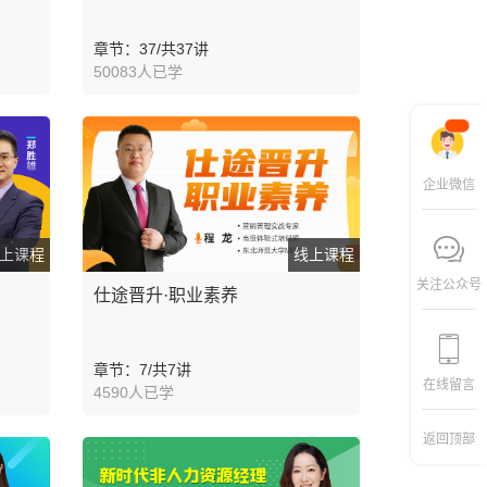
章节：37/共37讲
50083人已学
企业微信
上课程
线上课程
关注公众号
仕途晋升·职业素养
章节：7/共7讲
在线留言
4590人已学
返回顶部