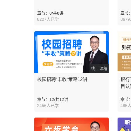
章节：8/共8讲
章节：
8207人已学
867
线上课程
校园招聘“丰收“策略12讲
银行
目认
章节：12/共12讲
章节：
2456人已学
485