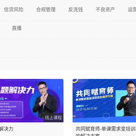
信贷风险
合规管理
反洗钱
不良资产
运
直播
线上课程
解决力
共同赋育师-单课需求变培训