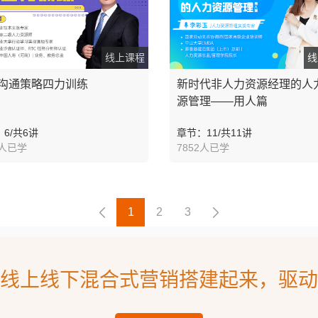
线上课程
线
沟通策略四力训练
新时代非人力资源经理的人
源管理——用人篇
6/共6讲
章节：11/共11讲
3人已学
7852人已学
1
2
3
线上线下混合式营销搭建起来，驱动