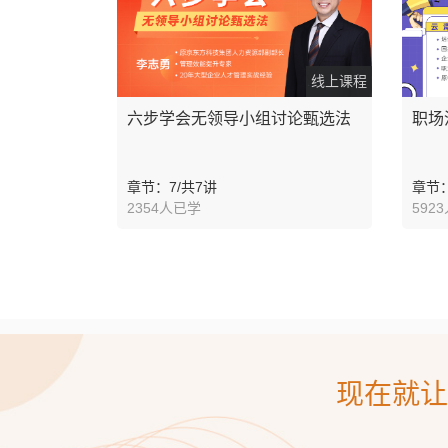
线上课程
六步学会无领导小组讨论甄选法
职场
章节：7/共7讲
章节：
2354人已学
592
现在就让