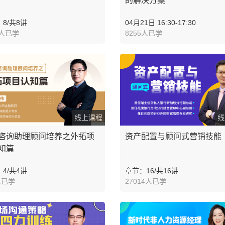
的解决方案
8/共8讲
04月21日 16:30-17:30
9人已学
8255人已学
线上课程
线
咨询助理顾问培养之外拓项
资产配置与顾问式营销技能
知篇
4/共4讲
章节：16/共16讲
人已学
27014人已学