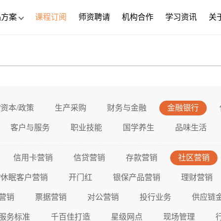
品方案
课程订阅
师资聘请
机构合作
学习资讯
关
/资本/政策
生产采购
财务与金融
金融银行
客户与服务
职业技能
国学养生
品味生活
信用卡营销
信贷营销
存款营销
社区营销
/休眠客户营销
开门红
银保产品营销
理财营销
营销
票据营销
对公营销
投行业务
供应链
服务标准
千百佳打造
星级网点
现场管理