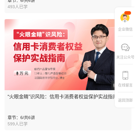
章节：6/共6讲
493人已学
企业微信
关注公众号
线上课程
在线留言
“火眼金睛”识风险：信用卡消费者权益保护实战指南
返回顶部
章节：6/共6讲
599人已学