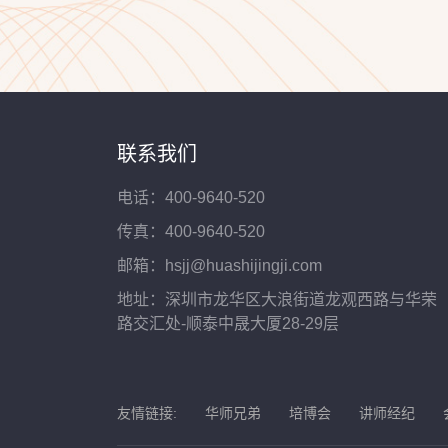
联系我们
电话：400-9640-520
传真：400-9640-520
邮箱：hsjj@huashijingji.com
地址：深圳市龙华区大浪街道龙观西路与华荣
路交汇处-顺泰中晟大厦28-29层
友情链接:
华师兄弟
培博会
讲师经纪