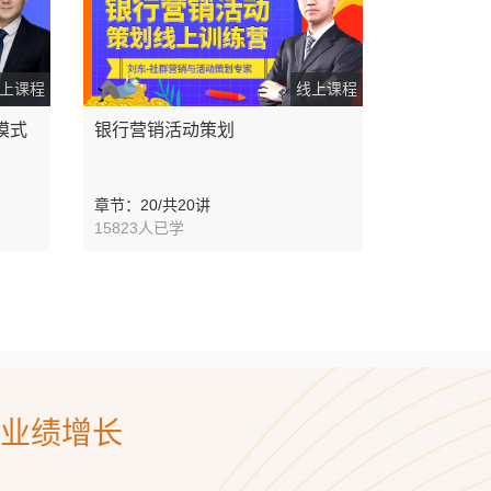
上课程
线上课程
模式
银行营销活动策划
章节：20/共20讲
15823人已学
业绩增长