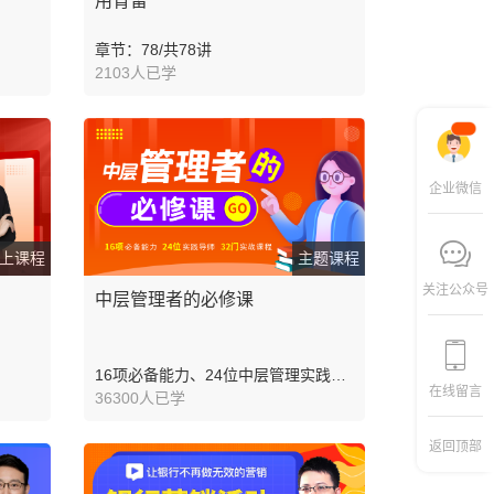
用育留
章节：78/共78讲
2103人已学
企业微信
上课程
主题课程
关注公众号
中层管理者的必修课
16项必备能力、24位中层管理实践导
在线留言
师、32门精选实战课程
36300人已学
返回顶部