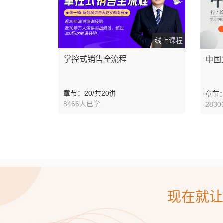
线上课程
掌控式销售全流程
中国
章节：20/共20讲
章节：
8466人已学
283
现在就让