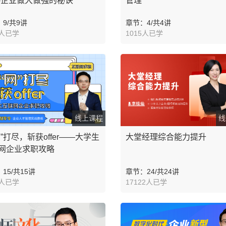
-企业做大做强的秘诀
管理
9/共9讲
章节：4/共4讲
6人已学
1015人已学
线上课程
线
网”打尽，斩获offer——大学生
大堂经理综合能力提升
网企业求职攻略
15/共15讲
章节：24/共24讲
1人已学
17122人已学