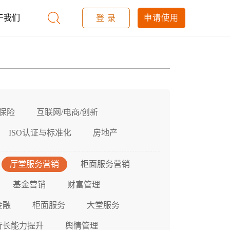
于我们
申请使用
登 录
保险
互联网/电商/创新
ISO认证与标准化
房地产
厅堂服务营销
柜面服务营销
基金营销
财富管理
金融
柜面服务
大堂服务
行长能力提升
舆情管理