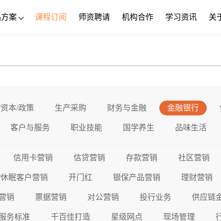
品方案
课程订阅
师资聘请
机构合作
学习资讯
关
/资本/政策
生产采购
财务与金融
金融银行
客户与服务
职业技能
国学养生
品味生活
信用卡营销
信贷营销
存款营销
社区营销
/休眠客户营销
开门红
银保产品营销
理财营销
营销
票据营销
对公营销
投行业务
供应链
服务标准
千百佳打造
星级网点
现场管理