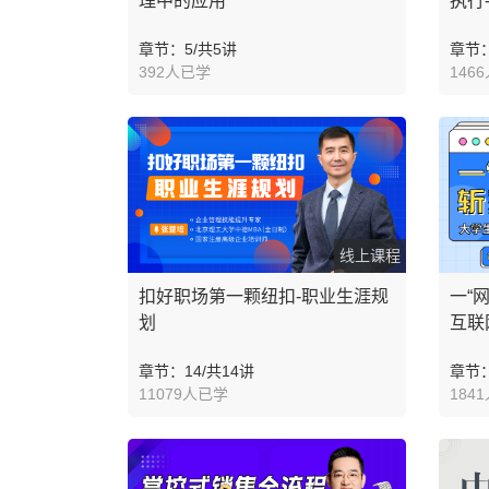
理中的应用
执行
章节：5/共5讲
章节：
392人已学
146
线上课程
扣好职场第一颗纽扣-职业生涯规
一“
划
互联
章节：14/共14讲
章节：
11079人已学
184