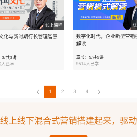
线
线上课程
数字化时代，企业新型营销
文化与新时期行长管理智慧
解读
章节：9/共9讲
3/共3讲
9514人已学
06人已学
1
2
3
4
线上线下混合式营销搭建起来，驱动