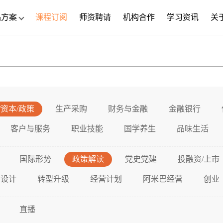
品方案
课程订阅
师资聘请
机构合作
学习资讯
关
/资本/政策
生产采购
财务与金融
金融银行
客户与服务
职业技能
国学养生
品味生活
国际形势
政策解读
党史党建
投融资/上市
层设计
转型升级
经营计划
阿米巴经营
创业
直播