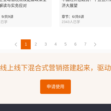
解读与实务应对
济大展望
9/共9讲
章节：6/共6讲
人已学
2343人已学
1
2
3
4
5
6
7
线上线下混合式营销搭建起来，驱动
申请使用