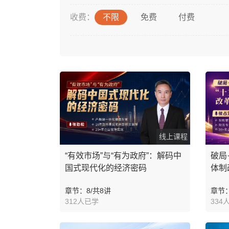
收费：
不限
免费
付费
线上课程
“有效市场”与“有为政府”：解码中
破局
国式现代化的经济密码
体制
章节：8/共8讲
章节：
312人已学
334