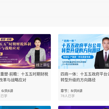
线上课程
线
·重塑·前瞻：十五五时期财税
四商一体：十五五政府平台
改革与战略应对
转型升级的方向路径
6/共6讲
章节：8/共8讲
人已学
78人已学