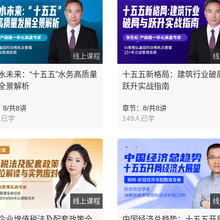
线上课程
线
水未来：“十五五”水务高质量
十五五新格局：建筑行业破
全景解析
跃升实战指南
8/共8讲
章节：8/共8讲
人已学
149人已学
线上课程
线
企业增值税法及配套政策全
中国经济总趋势：十五五开