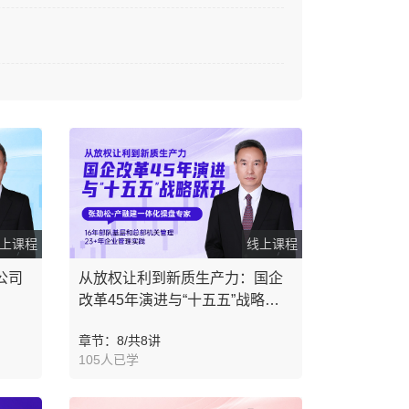
上课程
线上课程
公司
从放权让利到新质生产力：国企
改革45年演进与“十五五”战略跃
升
章节：8/共8讲
105人已学