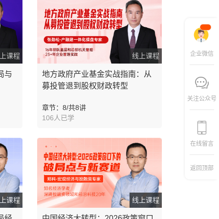
企业微信
上课程
线上课程
局与
地方政府产业基金实战指南：从
募投管退到股权财政转型
关注公众号
章节：8/共8讲
106人已学
在线留言
返回顶部
上课程
线上课程
局经
中国经济大转型：2026政策窗口