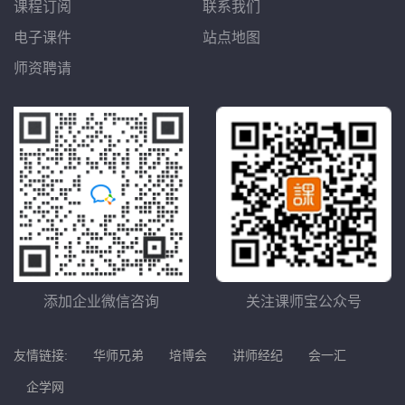
课程订阅
联系我们
电子课件
站点地图
师资聘请
添加企业微信咨询
关注课师宝公众号
友情链接:
华师兄弟
培博会
讲师经纪
会一汇
企学网