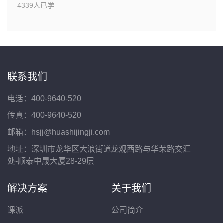
4339人已学
联系我们
电话：400-9640-520
传真：400-9640-520
邮箱：hsjj@huashijingji.com
地址：深圳市龙华区大浪街道龙观西路与华荣路交汇
处-顺泰中晟大厦28-29层
解决方案
关于我们
课派
公司简介