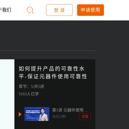
于我们
申请使用
登 录
如何提升产品的可靠性水
平-保证元器件使用可靠性
章节：5/共5讲
5163人已学
第1讲 元器件使用可
靠性的全过程控制和
38分23秒
试看
管理（1）