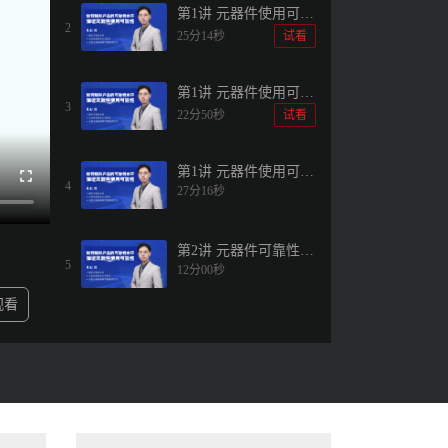
第1讲 元器件使用可靠
2
性的全过程控制和管
25分14秒
试看
理（2）
第1讲 元器件使用可靠
3
性的全过程控制和管
22分50秒
试看
理（3）
第1讲 元器件使用可靠
4
27分16秒
性的全过程控制和管
理（4）
第2讲 元器件可靠性预
5
12分00秒
计与评估案例分析
观看