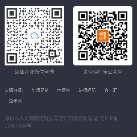
添加企业微信咨询
关注课师宝公众号
友情链接:
华师兄弟
培博会
讲师经纪
会一汇
企学网
深圳市人人师网络科技有限公司版权所有 @
粤ICP备
17020834号