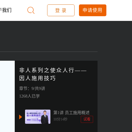
于我们
申请使用
登 录
非人系列之使众人行——
因人施用技巧
章节：9/共9讲
1268人已学
第1讲 员工施用概述
10分14秒
试看