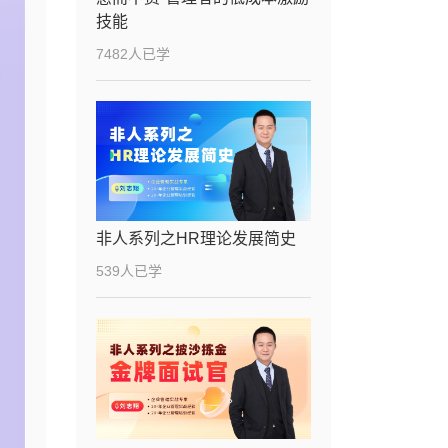
技能
7482人已学
非人系列之HR理论发展简史
539人已学