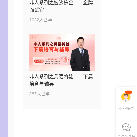
非人系列之披沙拣金——金牌
面试官
1052人已学
非人系列之兵强将雄——下属
培育与辅导
887人已学
企业微信