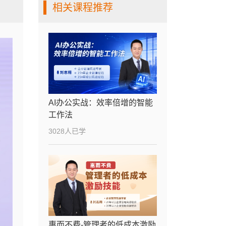
相关课程推荐
第8讲 绩效过程督导与
8
19分05秒
绩效考核
第9讲 绩效面谈反馈
9
25分07秒
AI办公实战：效率倍增的智能
工作法
3028人已学
惠而不费-管理者的低成本激励