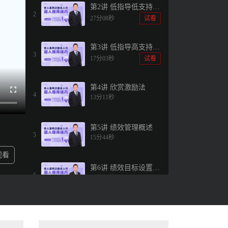
第2讲 低指导低支持
2
（授权）
27分08秒
试看
第3讲 低指导高支持
3
（激励）
17分03秒
试看
第4讲 欣赏激励法
4
13分11秒
第5讲 绩效管理概述
5
15分44秒
观看
第6讲 绩效目标设置锚
6
17分57秒
定效应
第7讲 绩效目标设置清
7
18分13秒
晰