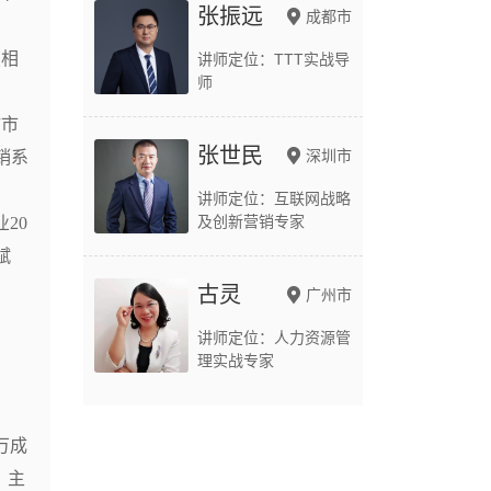
张振远
成都市
（相
讲师定位：TTT实战导
师
坊市
张世民
深圳市
销系
讲师定位：互联网战略
及创新营销专家
20
赋
古灵
广州市
讲师定位：人力资源管
理实战专家
万成
，主