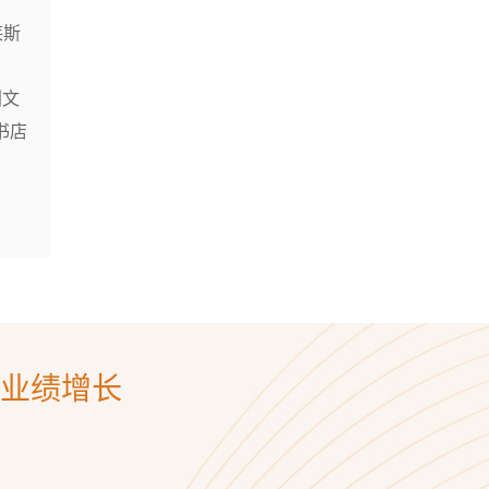
莱斯
创文
书店
业绩增长