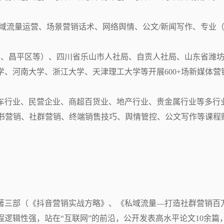
域流量运营、场景营销话术、网络舆情、公文/新闻写作、专业
区、昌平区等）、四川省乐山市人社局、自贡人社局、山东省潍
、河南大学、浙江大学、天津理工大学等开展600+场新媒体营
汽车行业、民营企业、商超百货业、地产行业、贵金属行业等多行业
红书营销、社群营销、终端销售技巧、舆情管控、公文写作等课程
著三部（《抖音营销实战方略》、《私域流量—打造社群营销百
逻辑性强，站在“互联网”的前沿，公开发表高水平论文10余篇