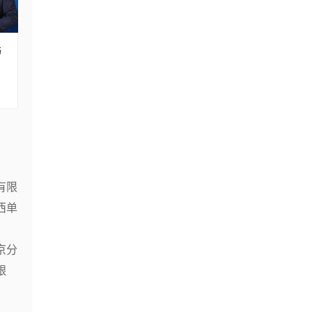
与
有限
西单
京分
银