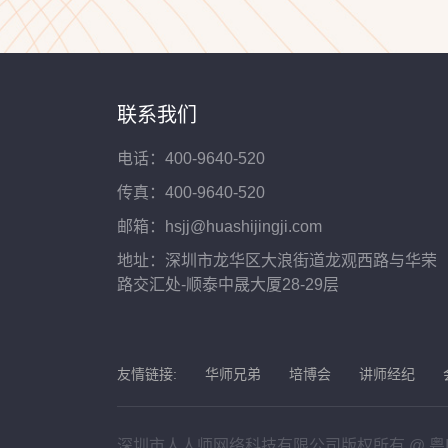
联系我们
电话：400-9640-520
传真：400-9640-520
邮箱：hsjj@huashijingji.com
地址：深圳市龙华区大浪街道龙观西路与华荣
路交汇处-顺泰中晟大厦28-29层
友情链接:
华师兄弟
培博会
讲师经纪
深圳市人人师网络科技有限公司版权所有 @
粤