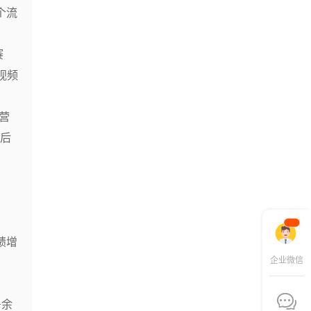
个流
赛
视频
营
成后
绩增
企业微信
+余