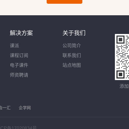
解决方案
关于我们
课派
公司简介
课程订阅
联系我们
电子课件
站点地图
师资聘请
添加
会一汇
企学网
ICP备17020834号