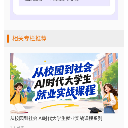
相关专栏推荐
从校园到社会 AI时代大学生就业实战课程系列
1人已学