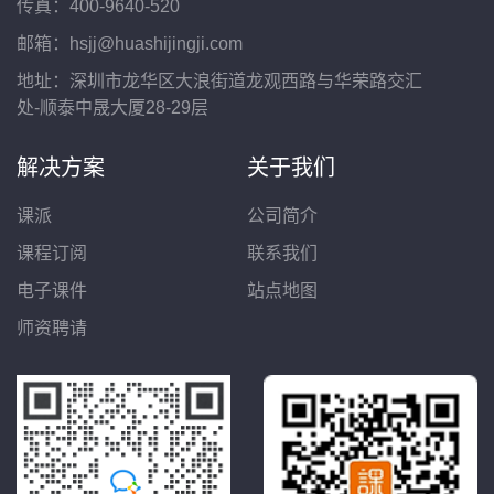
传真：400-9640-520
邮箱：hsjj@huashijingji.com
地址：深圳市龙华区大浪街道龙观西路与华荣路交汇
处-顺泰中晟大厦28-29层
解决方案
关于我们
课派
公司简介
课程订阅
联系我们
电子课件
站点地图
师资聘请